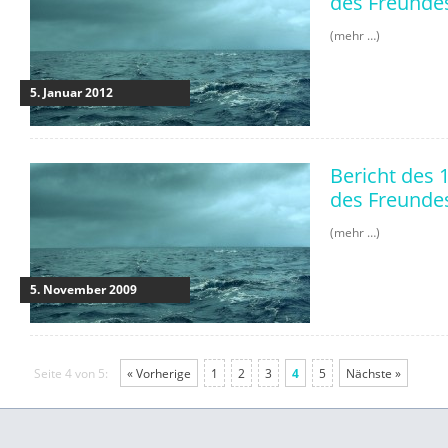
des Freunde
(mehr …)
5. Januar 2012
Bericht des 
des Freunde
(mehr …)
5. November 2009
Seite 4 von 5:
« Vorherige
1
2
3
4
5
Nächste »