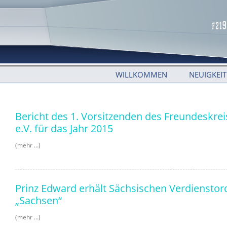
WILLKOMMEN
NEUIGKEI
Bericht des 1. Vorsitzenden des Freundeskre
e.V. für das Jahr 2015
(mehr …)
Prinz Edward erhält Sächsischen Verdienstor
„Sachsen“
(mehr …)