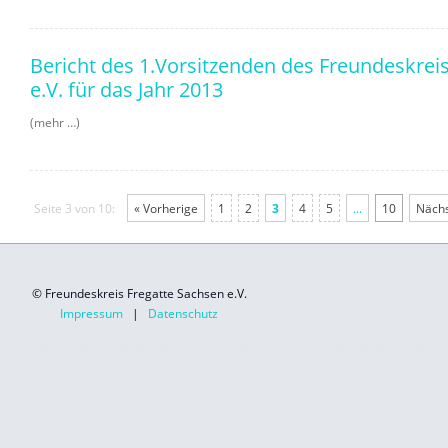
Bericht des 1.Vorsitzenden des Freundeskrei
e.V. für das Jahr 2013
(mehr …)
Seite 3 von 10:
« Vorherige
1
2
3
4
5
...
10
Nächs
© Freundeskreis Fregatte Sachsen e.V.
Impressum
|
Datenschutz